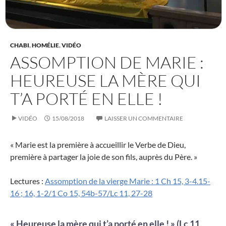
CHABI
,
HOMÉLIE
,
VIDÉO
ASSOMPTION DE MARIE :
HEUREUSE LA MÈRE QUI
T’A PORTÉ EN ELLE !
VIDÉO
15/08/2018
LAISSER UN COMMENTAIRE
« Marie est la première à accueillir le Verbe de Dieu,
première à partager la joie de son fils, auprès du Père. »
Lectures :
Assomption de la vierge Marie : 1 Ch 15, 3-4.15-
16 ; 16, 1-2/1 Co 15, 54b-57/Lc 11, 27-28
« Heureuse la mère qui t’a porté en elle ! » (Lc 11,