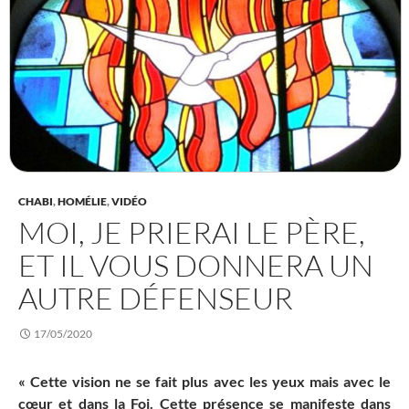
CHABI
,
HOMÉLIE
,
VIDÉO
MOI, JE PRIERAI LE PÈRE,
ET IL VOUS DONNERA UN
AUTRE DÉFENSEUR
17/05/2020
« Cette vision ne se fait plus avec les yeux mais avec le
cœur et dans la Foi. Cette présence se manifeste dans