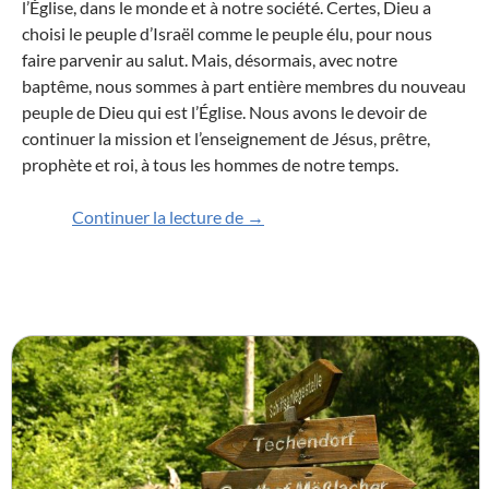
l’
É
glise, dans le monde et à notre société. Certes,
Dieu a
choisi le peuple d’Israël comme le peuple élu, pour nous
faire parvenir au salut. Mais, désormais,
avec
notre
baptême, nous
sommes à part entière membres
du nouveau
peuple de Dieu qu
i
est l’
É
glise. Nous avons le devoir de
continuer la mission et l’enseignement de Jésus, prêtre,
prophète et roi, à tous les hommes de notre temps.
Baptisés et envoyés comme des
Continuer la lecture de
→