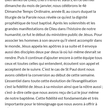
dimanche du mois de janvier, nous célébrons le 4è
Dimanche Temps Ordinaire, année B, au cours duquel la
liturgie de la Parole nous révèle ce qu’est la dignité
prophétique de tout baptisé. Après les solennités et les
grandes manifestations de Dieu dans l’histoire de notre
humanité, ce fut le début du ministère publi
c
de Jésus. Pour
associer les hommes à son œuvre qu’il
vient
accomplir dans
le monde, Jésus appela les apôtres
à
sa suite et il envoya
aussi des disciples
deux par deux
là où lui-même devrait se
rendre
. P
uis il continu
e d’ajouter encore à
cette équipe
tous
ceux
et toutes celles
qui
entendent,
écout
ent
son appel et
accepte
nt
de le suivre. C’est le cas de St Paul dont nous
avons célébré la conversion au début de cette semaine.
L’essentiel dans toute cette évolution de l’évangélisation
c’est la fidélité de Jésus à sa mission ainsi que la nôtre aussi ;
c’est-à-dire celle que nous avons reçu de Lui le jour même
de notre baptême.
Cette fidélité est fondamentale et très
importante pour le témoignage que nous avons à offrir à