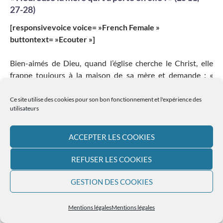
27-28)
[responsivevoice voice= »French Female »
buttontext= »Ecouter »]
Bien-aimés de Dieu, quand l’église cherche le Christ, elle
frappe toujours à la maison de sa mère et demande : «
Montre-nous Jésus ». Nous dit le pape François. En effet
c’est de Marie que nous apprenons à être de vrais disciples
Ce site utilise des cookies pour son bon fonctionnement et l'expérience des
utilisateurs
de Jésus. Ce soir j’aimerais avec vous méditer trois attitudes
simples que cette fête de la vierge Marie peut nous inspirer
afin de rester toujours fidèles au Seigneur. Il s’agit de
ACCEPTER LES COOKIES
Assomption de
l’espérance, la foi et la joie.
Continuer la lecture de
→
REFUSER LES COOKIES
GESTION DES COOKIES
Navigation
Mentions légales
Mentions légales
← PRÉCÉDENT
1
2
3
4
SUIVANT →