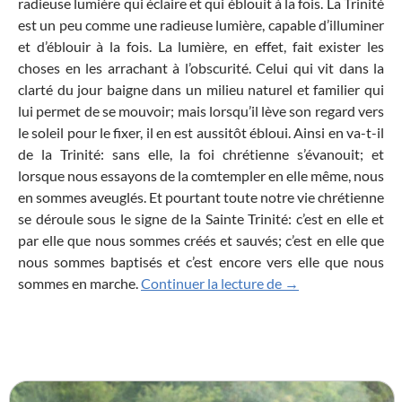
radieuse lumière qui éclaire et qui éblouit à la fois. La Trinité
est un peu comme une radieuse lumière, capable d’illuminer
et d’éblouir à la fois. La lumière, en effet, fait exister les
choses en les arrachant à l’obscurité. Celui qui vit dans la
clarté du jour baigne dans un milieu naturel et familier qui
lui permet de se mouvoir; mais lorsqu’il lève son regard vers
le soleil pour le fixer, il en est aussitôt ébloui. Ainsi en va-t-il
de la Trinité: sans elle, la foi chrétienne s’évanouit; et
lorsque nous essayons de la comtempler en elle même, nous
en sommes aveuglés. Et pourtant toute notre vie chrétienne
se déroule sous le signe de la Sainte Trinité: c’est en elle et
par elle que nous sommes créés et sauvés; c’est en elle que
nous sommes baptisés et c’est encore vers elle que nous
Sainte-Trinité : J’
sommes en marche.
Continuer la lecture de
→