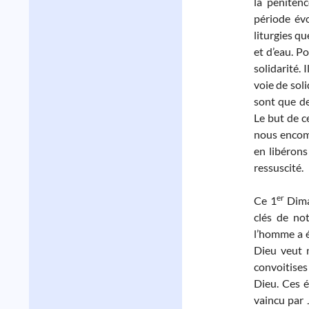
la pénitenc
période évo
liturgies q
et d’eau. P
solidarité.
voie de soli
sont que de
Le but de c
nous encomb
en libérons
ressuscité.
er
Ce 1
Dima
clés de no
l’homme a é
Dieu veut n
convoitises
Dieu. Ces é
vaincu par 