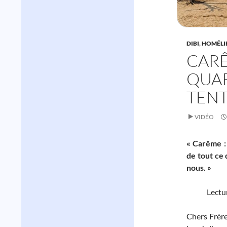
DIBI
,
HOMÉLI
CARÊ
QUAR
TEN
VIDÉO
« Carême :
de tout ce 
nous. »
Lectu
Chers Frèr