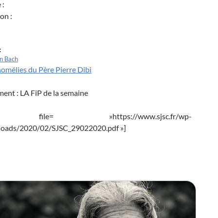
 :
on :
:
en Bach
homélies du Père Pierre Dibi
ement : LA FiP de la semaine
 file= »https://www.sjsc.fr/wp-
loads/2020/02/SJSC_29022020.pdf »]