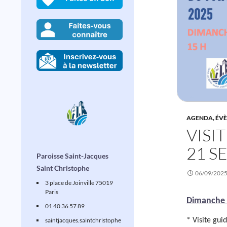
AGENDA, ÉV
VISI
21 S
Paroisse Saint-Jacques
Saint Christophe
06/09/202
3 place de Joinville 75019
Paris
Dimanche 
01 40 36 57 89
* Visite gu
saintjacques
.saintchristophe