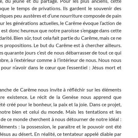
e, du jeûne et du partage. Pour les plus anciens, cette
que le temps de privations. Ils gardent le souvenir des
uelques peu austères et d’une nourriture composée de pain
our les générations actuelles, le Carême évoque l’action de
 Il est donc heureux que notre paroisse s’engage dans cette
darité. Bien sûr, tout cela fait partie du Carême, mais ce ne
s propositions. Le but du Carême est à chercher ailleurs.
es quarante jours c’est de nous débarrasser de tout ce qui
re, à l’extérieur comme à l’intérieur de nous. Nous nous
 pour n’avoir dans le cœur que l’essentiel : Jésus mort et
nche de Carême nous invite à réfléchir sur les éléments
tre existence. Le récit de la Genèse nous apprend que
té créé pour le bonheur, la paix et la joie. Dans ce projet,
otre bien et celui du monde. Mais les tentations et les
 de ce monde cherchent à nous détourner de notre idéal :
léments : la possession, le paraitre et le pouvoir ont été
Jésus au désert. En réalité, ce tentateur appelé diable par