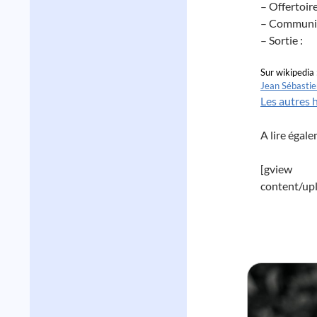
– Offertoire
– Communi
– Sortie :
Sur wikipedia 
Jean Sébasti
Les autres 
A lire égal
[gview
content/up