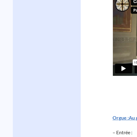
Orgue :Au 
– Entrée :