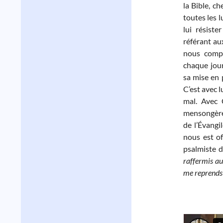
la Bible, c
toutes les 
lui résist
référant au
nous comp
chaque jou
sa mise en 
C’est avec 
mal. Avec 
mensongère
de l’Évangi
nous est o
psalmiste d
raffermis au
me reprends p