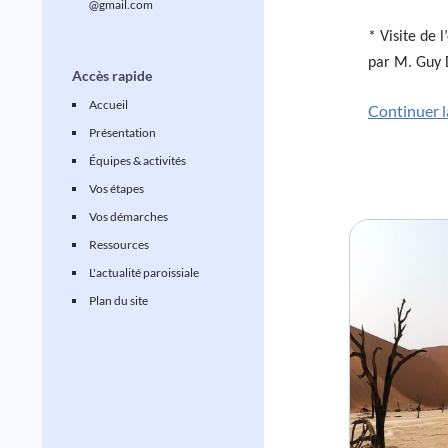
@gmail.com
* Visite de 
par M. Guy D
Accès rapide
Accueil
Continuer l
Présentation
Équipes & activités
Vos étapes
Vos démarches
Ressources
L'actualité paroissiale
Plan du site