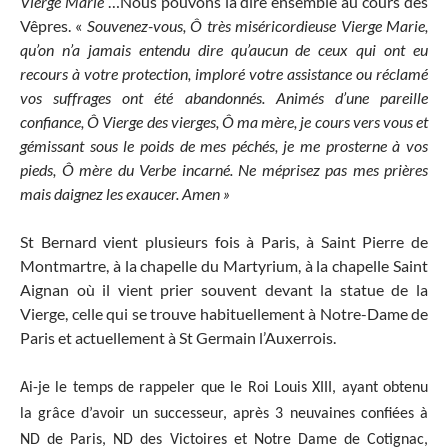
Vierge Marie
…Nous pouvons la dire ensemble au cours des
Vêpres. «
Souvenez-vous, Ô très miséricordieuse Vierge Marie,
qu’on n’a jamais entendu dire qu’aucun de ceux qui ont eu
recours à votre protection, imploré votre assistance ou réclamé
vos suffrages ont été abandonnés. Animés d’une pareille
confiance, Ô Vierge des vierges, Ô ma mère, je cours vers vous et
gémissant sous le poids de mes péchés, je me prosterne à vos
pieds, Ô mère du Verbe incarné. Ne méprisez pas mes prières
mais daignez les exaucer. Amen »
St Bernard vient plusieurs fois à Paris, à Saint Pierre de
Montmartre, à la chapelle du Martyrium, à la chapelle Saint
Aignan où il vient prier souvent devant la statue de la
Vierge, celle qui se trouve habituellement à Notre-Dame de
Paris et actuellement à St Germain l’Auxerrois.
Ai-je le temps de rappeler que le Roi Louis XIII, ayant obtenu
la grâce d’avoir un successeur, après 3 neuvaines confiées à
ND de Paris, ND des Victoires et Notre Dame de Cotignac,