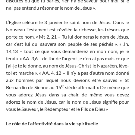
discutes ou que tu parles, rien n’a de saveur pour moi, si je
n’ai pas entendu résonner le nom de Jésus ».
L’Eglise célèbre le 3 janvier le saint nom de Jésus. Dans le
Nouveau Testament est révélée la richesse, les trésors que
porte ce nom. « Mt 2, 21 – Tu lui donneras le nom de Jésus,
car c’est lui qui sauvera son peuple de ses péchés », « Jn.
14,13 – tout ce que vous demanderez en mon nom, je le
ferai » « AA. 3,6 – de l’or de l’argent je n’en ai pas mais ce que
j’ai-je te le donne, au nom de Jésus-Christ le Nazaréen, lève-
toi et marche », « AA. 4, 12 – Il n’y a pas d’autre nom donné
aux hommes par lequel nous devions être sauvés ». St
e
Bernardin de Sienne au 15
siècle affirmait « De même que
vous adorez Jésus dans sa chair, de même vous devez
adorez le nom de Jésus, car le nom de Jésus signifie pour
vous le Sauveur, le Rédempteur et le Fils de Dieu »
Le rôle de l’affectivité dans la vie spirituelle