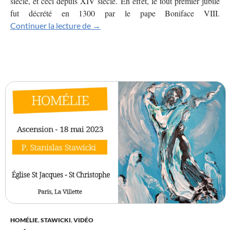
siècle, et ceci depuis XIV siècle. En effet, le tout premier jubilé
fut décrété en 1300 par le pape Boniface VIII.
Jésus, homme et maître de la prière
Continuer la lecture de
→
HOMÉLIE
,
STAWICKI
,
VIDÉO