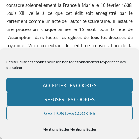
consacre solennellement la France à Marie le 10 février 1638.
Louis XIII veille à ce que cet édit soit enregistré par le
Parlement comme un acte de l’autorité souveraine. Il instaure
une procession, chaque année le 15 août, pour la fête de
l’Assomption, dans toutes les églises de tous les diocèses du
royaume. Voici un extrait de l’édit de consécration de la
France à Marie, promulgué par le roi Louis XIII :
Ce site utilise des cookies pour son bon fonctionnement et l'expérience des
utilisateurs
« Tant de grâces si évidentes font que nous avons cru être
obligés de nous consacrer à la grandeur de Dieu par son Fils
rabaissé jusqu’à nous et, à ce Fils, par sa Mère élevée jusqu’à
ACCEPTER LES COOKIES
Lui, en la protection de laquelle nous mettons
particulièrement notre personne, notre État, notre
REFUSER LES COOKIES
couronne et tous nos sujets. Nos mains n’étant pas assez
GESTION DES COOKIES
pures pour présenter nos offrandes à la pureté même, nous
croyons que celles qui ont été dignes de Le porter, les
rendront hosties agréables. Ayant été médiatrice de
Mentions légales
Mentions légales
bienfaits, qu’Elle le soit de nos actions de grâces »