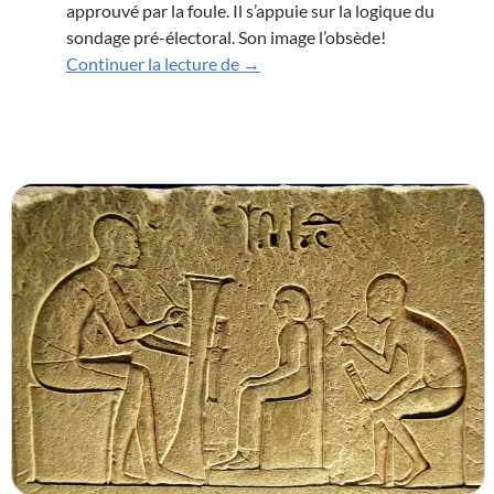
approuvé par la foule. Il s’appuie sur la logique du
sondage pré-électoral. Son image l’obsède!
Fête du Christ Roi de l’univers
Continuer la lecture de
→