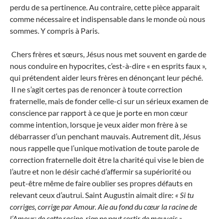
perdu de sa pertinence. Au contraire, cette pièce apparait
comme nécessaire et indispensable dans le monde où nous
sommes. Y compris à Paris.
Chers frères et sœurs, Jésus nous met souvent en garde de
nous conduire en hypocrites, c’est-à-dire « en esprits faux »,
qui prétendent aider leurs frères en dénonçant leur péché.
Il ne s’agit certes pas de renoncer à toute correction
fraternelle, mais de fonder celle-ci sur un sérieux examen de
conscience par rapport à ce que je porte en mon cœur
comme intention, lorsque je veux aider mon frère à se
débarrasser d’un penchant mauvais. Autrement dit, Jésus
nous rappelle que l’unique motivation de toute parole de
correction fraternelle doit être la charité qui vise le bien de
l’autre et non le désir caché d’affermir sa supériorité ou
peut-être même de faire oublier ses propres défauts en
relevant ceux d’autrui. Saint Augustin aimait dire:
« Si tu
corriges, corrige par Amour. Aie au fond du cœur la racine de
l’Amour: de cette racine, rien ne peut sortir de mauvais ».