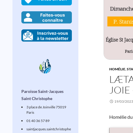
HOMÉLIE
,
ST
LÆTA
JOIE
Paroisse Saint-Jacques
Saint Christophe
19/03/202
3 place de Joinville 75019
Paris
Homélie du 
01 40 36 57 89
saintjacques
.saintchristophe