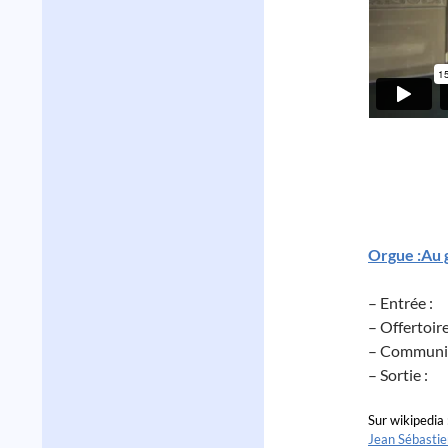
Orgue :Au 
– Entrée :
– Offertoire
– Communi
– Sortie :
Sur wikipedia 
Jean Sébasti