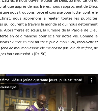
r.
L’Écriture
nous ouvre le cœur de Dieu. Sa méditation et
pratique auprès de nos frères, nous rapprochent de Dieu.
lui que nous trouvons force et courage pour lutter contre le
Christ, nous apprenons à rejeter toutes les publicités
s qui courent à travers le monde et qui nous détournent
le. Alors frères et sœurs, la lumière de la Parole de Dieu
fferte en ce dimanche pour éclairer notre vie. Comme le
isons :
« crée en moi un cœur pur, ô mon Dieu, renouvelle et
 fond de moi mon esprit. Ne me chasse pas loin de ta face, ne
as ton esprit saint. »
(Ps. 50)