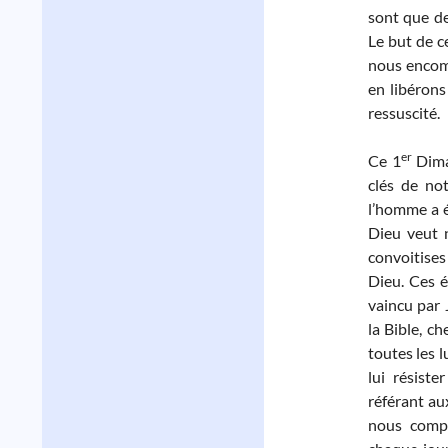
sont que de
Le but de c
nous encomb
en libérons
ressuscité.
er
Ce 1
Dima
clés de no
l’homme a é
Dieu veut n
convoitises
Dieu. Ces é
vaincu par 
la Bible, c
toutes les 
lui résist
référant au
nous comp