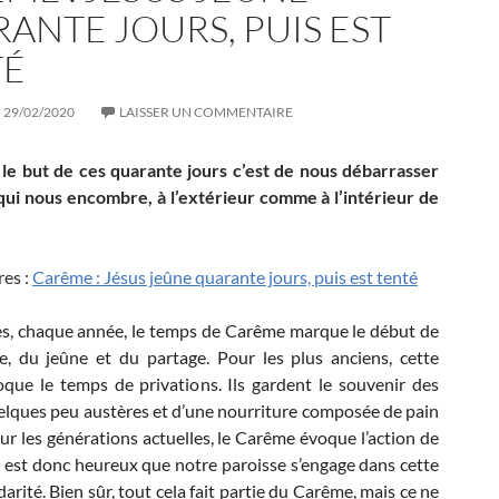
ANTE JOURS, PUIS EST
TÉ
29/02/2020
LAISSER UN COMMENTAIRE
 le but de ces quarante jours c’est de nous débarrasser
qui nous encombre, à l’extérieur comme à l’intérieur de
res :
Carême : Jésus jeûne quarante jours, puis est tenté
es, chaque année, le temps de Carême marque le début de
e, du jeûne et du partage. Pour les plus anciens, cette
que le temps de privations. Ils gardent le souvenir des
uelques peu austères et d’une nourriture composée de pain
our les générations actuelles, le Carême évoque l’action de
 Il est donc heureux que notre paroisse s’engage dans cette
darité. Bien sûr, tout cela fait partie du Carême, mais ce ne