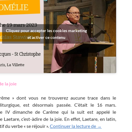
Cliquez pour accepter les cookies marketing
et activer ce contenu
 la joie
rême » dont vous ne trouverez aucune trace dans le
 liturgique, est désormais passée. C’était le 16 mars.
 le IV dimanche de Carême qui la suit est appelé le
Laetare, c’est-àdire de la joie. En effet, Laetare, en latin,
Lætare : Dimanche
tif du verbe « se réjouir ».
Continuer la lecture de
→