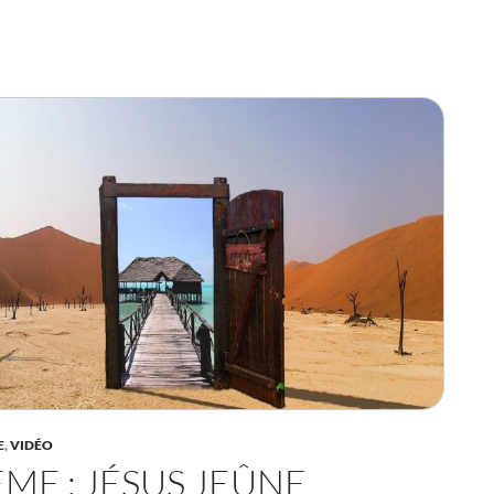
E
,
VIDÉO
ME : JÉSUS JEÛNE