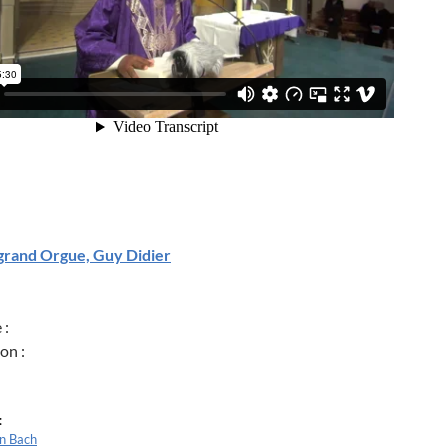
grand Orgue, Guy Didier
 :
on :
:
en Bach