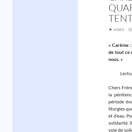
QUAR
TEN
VIDÉO
« Carême :
de tout ce 
nous. »
Lectu
Chers Frèr
la pénitenc
période évo
liturgies q
et d’eau. P
solidarité.
voie de soli