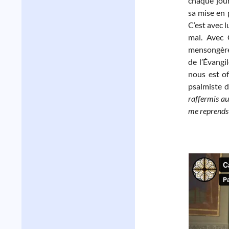
chaque jou
sa mise en 
C’est avec 
mal. Avec 
mensongère
de l’Évangi
nous est o
psalmiste d
raffermis au
me reprends p