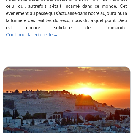
celui qui, autrefois s’était incarné dans ce monde. Cet
évènement du passé qui s’actualise dans notre aujourd’hui à
la lumière des réalités du vécu, nous dit à quel point Dieu
est encore solidaire de l’humanité.
D’où m’est-il donné que la mère de mon 
Continuer la lecture de
→