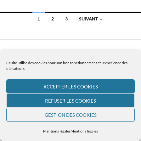
Navigation
1
2
3
SUIVANT →
des
articles
Ce site utilise des cookies pour son bon fonctionnement et l'expérience des
L'ACTUALITÉ PAROISSIALE
utilisateurs
DERNIÈRE FEUILLE
D'INFORMATIONS
ACCEPTER LES COOKIES
AGENDA - ÉVÉNEMENTS
REFUSER LES COOKIES
ACTUALITÉS GÉNÉRALES
GESTION DES COOKIES
COMPTE-RENDUS
Mentions légales
Mentions légales