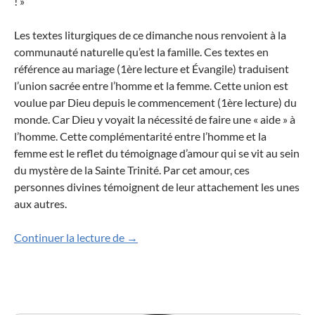
! »
Les textes liturgiques de ce dimanche nous renvoient à la
communauté naturelle qu’est la famille. Ces textes en
référence au mariage (1
ère
lecture et Évangile) traduisent
l’union sacrée entre l’homme et la femme. Cette union est
voulue par Dieu depuis le commencement (1
ère
lecture)
du
monde
. Car Dieu y voyait la nécessité de faire une « aide » à
l’homme. Cette complémentarité entre l’homme et la
femme est le reflet du témoignage d’amour qui se vit au sein
du mystère de la Sainte Trinité.
Par cet amour, ces
personnes divines témoignent de leur attachement les unes
aux autres.
Ce que Dieu a uni, que l’homme ne le sé
Continuer la lecture de
→