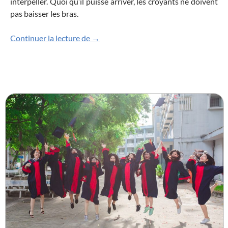
interpeller. Quoi qu’il puisse arriver, les croyants ne doivent
pas baisser les bras.
Epiphanie : Nous sommes venus d’Orient
Continuer la lecture de
→