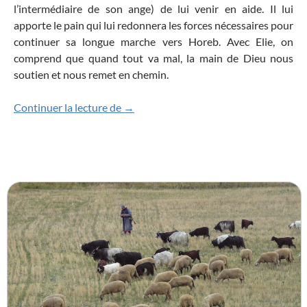
l’intermédiaire de son ange) de lui venir en aide. Il lui
apporte le pain qui lui redonnera les forces nécessaires pour
continuer sa longue marche vers Horeb. Avec Elie, on
comprend que quand tout va mal, la main de Dieu nous
soutien et nous remet en chemin.
Jésus, vrai nourriture qui fait vivre
Continuer la lecture de
→