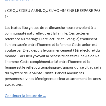
« CE QUE DIEU A UNI, QUE L’HOMME NE LE SEPARE PAS
! »
Les textes liturgiques de ce dimanche nous renvoient à la
communauté naturelle qu’est la famille. Ces textes en
référence au mariage (1
ère
lecture et Évangile) traduisent
l’union sacrée entre l’homme et la femme. Cette union est
voulue par Dieu depuis le commencement (1
ère
lecture)
du
monde
. Car Dieu y voyait la nécessité de faire une « aide » à
l’homme. Cette complémentarité entre l’homme et la
femme est le reflet du témoignage d’amour qui se vit au sein
du mystère de la Sainte Trinité.
Par cet amour, ces
personnes divines témoignent de leur attachement les unes
aux autres.
Ce que Dieu a uni, que l’homme ne le sé
Continuer la lecture de
→