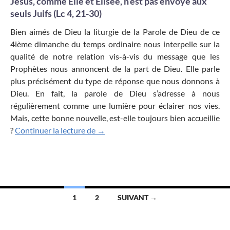
Jésus, comme Élie et Élisée, n’est pas envoyé aux
seuls Juifs (Lc 4, 21-30)
Bien aimés de Dieu la liturgie de la Parole de Dieu de ce
4ième dimanche du temps ordinaire nous interpelle sur la
qualité de notre relation vis-à-vis du message que les
Prophètes nous annoncent de la part de Dieu. Elle parle
plus précisément du type de réponse que nous donnons à
Dieu. En fait, la parole de Dieu s’adresse à nous
régulièrement comme une lumière pour éclairer nos vies.
Mais, cette bonne nouvelle, est-elle toujours bien accueillie
Nul n’est prophète en son pays
?
Continuer la lecture de
→
Navigation
1
2
SUIVANT →
des