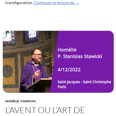
Le carême, un temps de
transfiguration.
Continuer la lecture de
→
HOMÉLIE
,
STAWICKI
L’AVENT OU L’ART DE