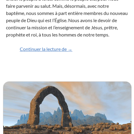
faire parvenir au salut. Mais, désormais,
avec
notre
baptême, nous
sommes à part entière membres
du nouveau
peuple de Dieu qu
i
est l’
É
glise. Nous avons le devoir de
continuer la mission et l’enseignement de Jésus, prêtre,
prophète et roi, à tous les hommes de notre temps.
Baptisés et envoyés comme des
Continuer la lecture de
→