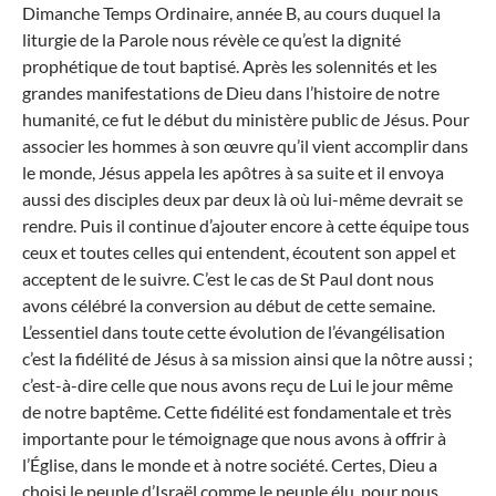
Dimanche Temps Ordinaire, année B, au cours duquel la
liturgie de la Parole nous révèle ce qu’est la dignité
prophétique de tout baptisé. Après les solennités et les
grandes manifestations de Dieu dans l’histoire de notre
humanité, ce fut le début du ministère publi
c
de Jésus. Pour
associer les hommes à son œuvre qu’il
vient
accomplir dans
le monde, Jésus appela les apôtres
à
sa suite et il envoya
aussi des disciples
deux par deux
là où lui-même devrait se
rendre
. P
uis il continu
e d’ajouter encore à
cette équipe
tous
ceux
et toutes celles
qui
entendent,
écout
ent
son appel et
accepte
nt
de le suivre. C’est le cas de St Paul dont nous
avons célébré la conversion au début de cette semaine.
L’essentiel dans toute cette évolution de l’évangélisation
c’est la fidélité de Jésus à sa mission ainsi que la nôtre aussi ;
c’est-à-dire celle que nous avons reçu de Lui le jour même
de notre baptême.
Cette fidélité est fondamentale et très
importante pour le témoignage que nous avons à offrir à
l’
É
glise, dans le monde et à notre société. Certes,
Dieu a
choisi le peuple d’Israël comme le peuple élu, pour nous