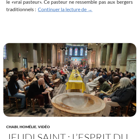
le «vrai pasteur». Ce pasteur ne ressemble pas aux bergers
Je suis la porte des breb
traditionnels :
Continuer la lecture de
→
CHABI
,
HOMÉLIE
,
VIDÉO
JEUDI SAINT : L’ESPRIT DU