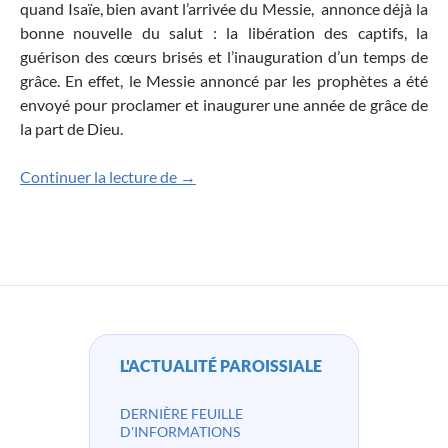
quand Isaïe, bien avant l’arrivée du Messie, annonce déjà la
bonne nouvelle du salut : la libération des captifs, la
guérison des cœurs brisés et l’inauguration d’un temps de
grâce. En effet, le Messie annoncé par les prophètes a été
envoyé pour proclamer et inaugurer une année de grâce de
la part de Dieu.
Au milieu de vous se tient celui que vo
Continuer la lecture de
→
L'ACTUALITÉ PAROISSIALE
DERNIÈRE FEUILLE
D'INFORMATIONS