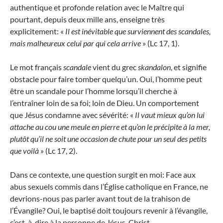
authentique et profonde relation avec le Maître qui
pourtant, depuis deux mille ans, enseigne très
explicitement: «
Il est inévitable que surviennent des scandales,
mais malheureux celui par qui cela arrive
» (Lc 17, 1).
Le mot français
scandale
vient du grec
skandalon
, et signifie
obstacle pour faire tomber quelqu’un. Oui, l’homme peut
être un scandale pour l’homme lorsqu’il cherche à
l’entraîner loin de sa foi; loin de Dieu. Un comportement
que Jésus condamne avec sévérité: «
Il vaut mieux qu’on lui
attache au cou une meule en pierre et qu’on le précipite à la mer,
plutôt qu’il ne soit une occasion de chute pour un seul des petits
que voilà
» (Lc 17, 2).
Dans ce contexte, une question surgit en moi: Face aux
abus sexuels commis dans l’Église catholique en France, ne
devrions-nous pas parler avant tout de la trahison de
l’Évangile? Oui, le baptisé doit toujours revenir à l’évangile,
c’est-à-dire à la personne de Jésus-Christ.