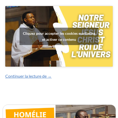
Cliquez pour accepter les cookies marketing
et activer ce contenu
Homélies en vidéo
Continuer la lecture de
→