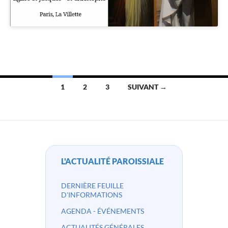
Navigation
1
2
3
SUIVANT →
des
articles
L'ACTUALITÉ PAROISSIALE
DERNIÈRE FEUILLE
D'INFORMATIONS
AGENDA - ÉVÉNEMENTS
ACTUALITÉS GÉNÉRALES