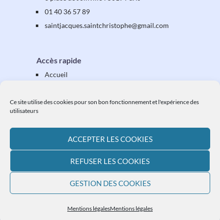
01 40 36 57 89
saintjacques
.saintchristophe
@gmail.com
Accès rapide
Accueil
Présentation
Équipes & activités
Ce site utilise des cookies pour son bon fonctionnement et l'expérience des
utilisateurs
Vos étapes
Vos démarches
ACCEPTER LES COOKIES
Ressources
L'actualité paroissiale
REFUSER LES COOKIES
Plan du site
GESTION DES COOKIES
Mentions légales
Mentions légales
Mentions légales