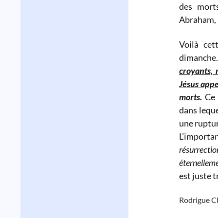
des mor
Abraham, I
Voilà cet
dimanche
croyants,
Jésus appe
morts.
Ce 
dans leque
une rupture
L’importan
résurrec
éternellem
est juste 
Rodrigue C