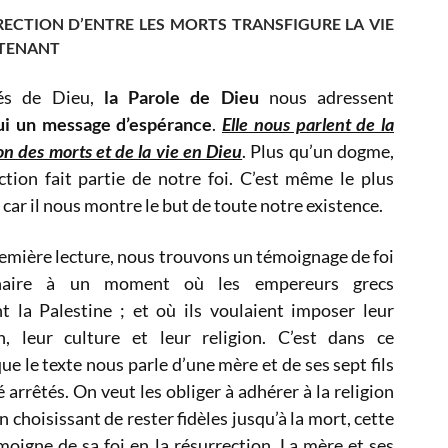
RECTION D’ENTRE LES MORTS TRANSFIGURE LA VIE
TENANT
és de Dieu,
la Parole de Dieu
nous adressent
ui
un message d’espérance
.
Elle nous parlent de la
on des morts et de la vie en Dieu
. Plus qu’un dogme,
ction fait partie de notre foi. C’est même le plus
car il nous montre le but de toute notre existence.
emière lecture, nous trouvons un témoignage de foi
inaire à un moment où les empereurs grecs
t la Palestine ; et où ils voulaient imposer leur
ion, leur culture et leur religion. C’est dans ce
ue le texte nous parle d’une mère et de ses sept fils
é arrêtés. On veut les obliger à adhérer à la religion
n choisissant de rester fidèles jusqu’à la mort, cette
moigne de sa foi en la résurrection. La mère et ses