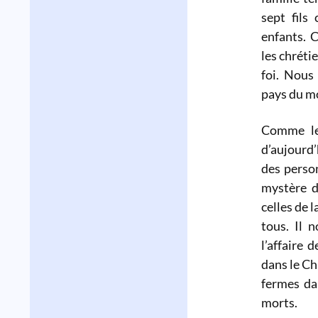
sept fil
enfants. 
les chréti
foi. Nous
pays du mo
Comme le
d’aujourd’
des perso
mystère d
celles de l
tous. Il n
l’affaire 
dans le Ch
fermes dan
morts.