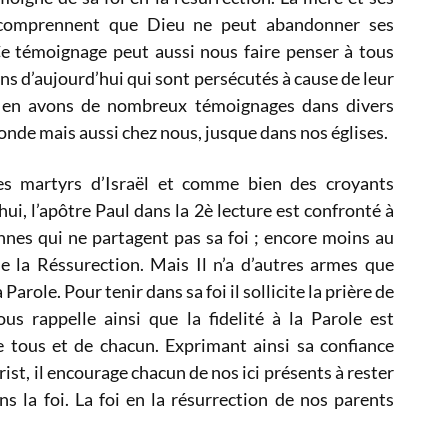
s comprennent que Dieu ne peut abandonner ses
Ce témoignage peut aussi nous faire penser à tous
ens d’aujourd’hui qui sont persécutés à cause de leur
 en avons de nombreux témoignages dans divers
nde mais aussi chez nous, jusque dans nos églises.
s martyrs d’Israël et comme bien des croyants
hui, l’apôtre Paul dans la 2è lecture est confronté à
nnes qui ne partagent pas sa foi ; encore moins au
e la Réssurection. Mais Il n’a d’autres armes que
a Parole. Pour tenir dans sa foi il sollicite la prière de
ous rappelle ainsi que la fidelité à la Parole est
de tous et de chacun. Exprimant ainsi sa confiance
rist, il encourage chacun de nos ici présents à rester
s la foi. La foi en la résurrection de nos parents