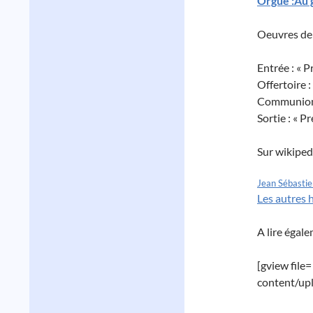
Orgue :Au 
Oeuvres de 
Entrée : « 
Offertoire :
Communion :
Sortie : « 
Sur wikipedi
Jean Sébasti
Les autres 
A lire égal
[gview file
content/up