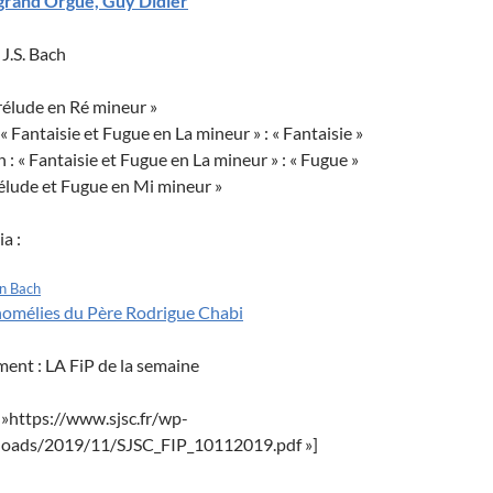
grand Orgue, Guy Didier
J.S. Bach
Prélude en Ré mineur »
 « Fantaisie et Fugue en La mineur » : « Fantaisie »
 « Fantaisie et Fugue en La mineur » : « Fugue »
Prélude et Fugue en Mi mineur »
a :
en Bach
homélies du Père Rodrigue Chabi
ement : LA FiP de la semaine
= »https://www.sjsc.fr/wp-
loads/2019/11/SJSC_FIP_10112019.pdf »]