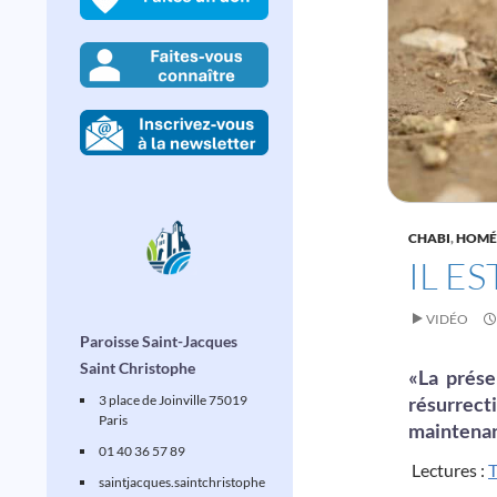
CHABI
,
HOMÉ
IL E
VIDÉO
Paroisse Saint-Jacques
Saint Christophe
«
La prése
3 place de Joinville 75019
résurrec
Paris
maintenan
01 40 36 57 89
Lectures :
T
saintjacques
.saintchristophe