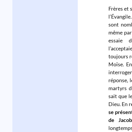
Frères et 
l’Évangile
sont nomb
même parmi
essaie 
l’acceptai
toujours r
Moïse. En
interroge
réponse, l
martyrs d
sait que 
Dieu. En re
se présen
de Jacob
longtemps