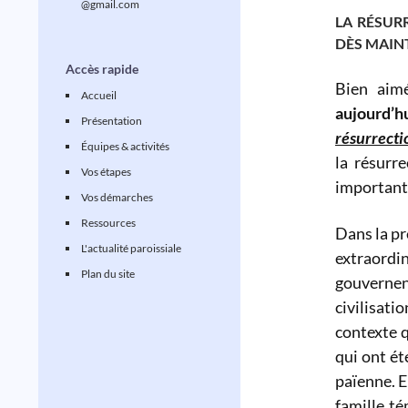
@gmail.com
LA RÉSUR
DÈS MAIN
Accès rapide
Bien aim
Accueil
aujourd’h
Présentation
résurrecti
Équipes & activités
la résurre
Vos étapes
important 
Vos démarches
Ressources
Dans la pr
L'actualité paroissiale
extraord
Plan du site
gouvernen
civilisat
contexte q
qui ont ét
païenne. E
famille té