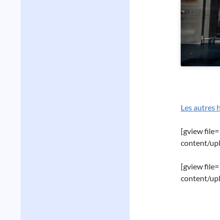
Les autres 
[gview file
content/up
[gview file
content/up