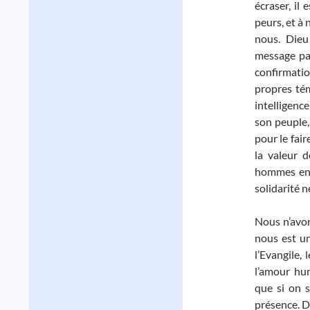
écraser, il
peurs, et à 
nous. Dieu
message pas
confirmatio
propres tém
intelligenc
son peuple,
pour le fair
la valeur d
hommes en 
solidarité n
Nous n’avon
nous est un
l’Evangile,
l’amour hu
que si on s
présence. D