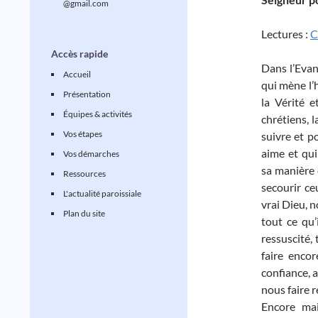
@gmail.com
Lectures :
C
Accès rapide
Dans l’Evan
Accueil
qui mène l’
Présentation
la Vérité e
Équipes & activités
chrétiens, 
Vos étapes
suivre et 
aime et qui
Vos démarches
sa manière 
Ressources
secourir ce
L'actualité paroissiale
vrai Dieu, n
Plan du site
tout ce qu’i
ressuscité,
faire encor
confiance, 
nous faire r
Encore ma