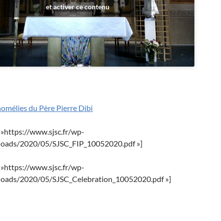
et activer ce contenu
homélies du Père Pierre Dibi
= »https://www.sjsc.fr/wp-
loads/2020/05/SJSC_FIP_10052020.pdf »]
= »https://www.sjsc.fr/wp-
loads/2020/05/SJSC_Celebration_10052020.pdf »]