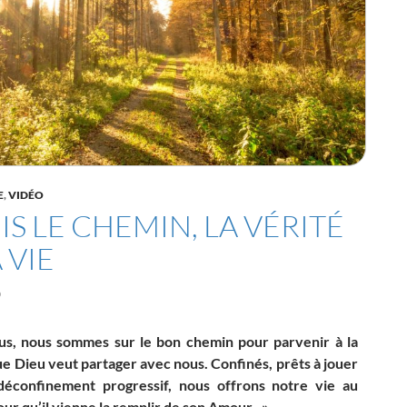
E
,
VIDÉO
UIS LE CHEMIN, LA VÉRITÉ
 VIE
0
us, nous sommes sur le bon chemin pour parvenir à la
ue Dieu veut partager avec nous. Confinés, prêts à jouer
déconfinement progressif, nous offrons notre vie au
ur qu’il vienne la remplir de son Amour.. »