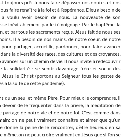
 est toujours prêt à nous faire dépasser nos doutes et nos
nous faire renaître à la foi et à l’espérance. Dieu a besoin de
 a voulu avoir besoin de nous. La nouveauté de son
se inévitablement par le témoignage. Par le baptême, la
n, et par tous les sacrements reçus, Jésus fait de nous ses
oins. Il a besoin de nos mains, de notre coeur, de notre
e pour partager, accueillir, pardonner, pour faire avancer
 dans la diversité des races, des cultures et des croyances,
e avancer sur un chemin de vie. Il nous invite à redécouvrir
e la solidarité : se sentir davantage frère et soeur des
Jésus le Christ (portons au Seigneur tous les gestes de
és à la suite de cette pandémie).
s qu’un seul et même Père. Pour mieux le comprendre, il
 devoir de le fréquenter dans la prière, la méditation de
 le partage de notre vie et de notre foi. C’est comme dans
main: on ne peut vraiment connaître et aimer quelqu’un
e donne la peine de le rencontrer, d’être heureux en sa
e même, on ne peut croire vraiment en Jésus que si l’on se