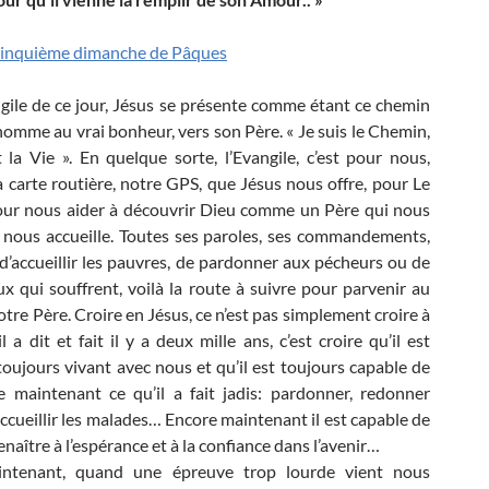
inquième dimanche de Pâques
gile de ce jour, Jésus se présente comme étant ce chemin
homme au vrai bonheur, vers son Père. « Je suis le Chemin,
t la Vie ». En quelque sorte, l’Evangile, c’est pour nous,
la carte routière, notre GPS, que Jésus nous offre, pour Le
pour nous aider à découvrir Dieu comme un Père qui nous
 nous accueille. Toutes ses paroles, ses commandements,
d’accueillir les pauvres, de pardonner aux pécheurs ou de
ux qui souffrent, voilà la route à suivre pour parvenir au
otre Père. Croire en Jésus, ce n’est pas simplement croire à
l a dit et fait il y a deux mille ans, c’est croire qu’il est
 toujours vivant avec nous et qu’il est toujours capable de
e maintenant ce qu’il a fait jadis: pardonner, redonner
accueillir les malades… Encore maintenant il est capable de
enaître à l’espérance et à la confiance dans l’avenir…
intenant, quand une épreuve trop lourde vient nous