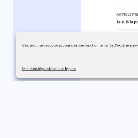
Navig
ARTICLE P
des
Je suis la p
articl
ARTICLE SU
Moi, je pri
Ce site utilise des cookies pour son bon fonctionnement et l'expérience de
Mentions légales
Mentions légales