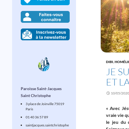
DIBI
,
HOMÉLI
JE S
ET LA
Paroisse Saint-Jacques
10/05/202
Saint Christophe
3 place de Joinville 75019
« Avec Jés
Paris
vraie vie q
01 40 36 57 89
le jeu du 
saintjacques
.saintchristophe
Seigneur po