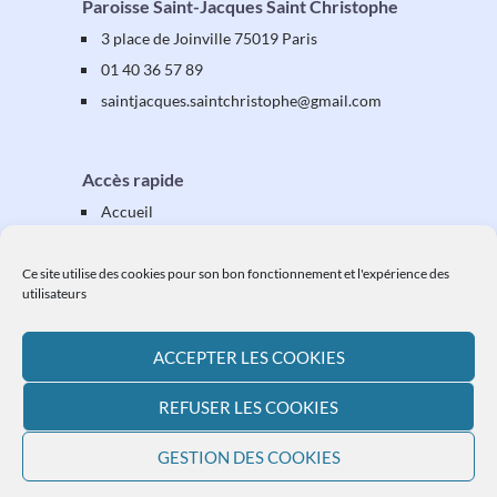
Paroisse Saint-Jacques Saint Christophe
3 place de Joinville 75019 Paris
01 40 36 57 89
saintjacques
.saintchristophe
@gmail.com
Accès rapide
Accueil
Présentation
Équipes & activités
Ce site utilise des cookies pour son bon fonctionnement et l'expérience des
utilisateurs
Vos étapes
Vos démarches
ACCEPTER LES COOKIES
Ressources
L'actualité paroissiale
REFUSER LES COOKIES
Plan du site
GESTION DES COOKIES