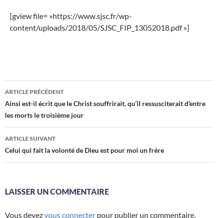
[gview file= »https://www.sjsc.fr/wp-
content/uploads/2018/05/SJSC_FIP_13052018.pdf »]
Navigation
ARTICLE PRÉCÉDENT
des
Ainsi est-il écrit que le Christ souffrirait, qu’il ressusciterait d’entre
les morts le troisième jour
articles
ARTICLE SUIVANT
Celui qui fait la volonté de Dieu est pour moi un frère
LAISSER UN COMMENTAIRE
Vous devez
vous connecter
pour publier un commentaire.