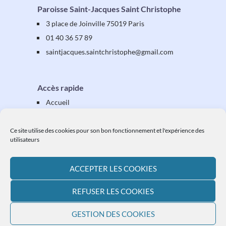
Paroisse Saint-Jacques Saint Christophe
3 place de Joinville 75019 Paris
01 40 36 57 89
saintjacques
.saintchristophe
@gmail.com
Accès rapide
Accueil
Présentation
Équipes & activités
Ce site utilise des cookies pour son bon fonctionnement et l'expérience des
utilisateurs
Vos étapes
Vos démarches
ACCEPTER LES COOKIES
Ressources
L'actualité paroissiale
REFUSER LES COOKIES
Plan du site
GESTION DES COOKIES