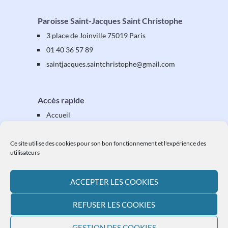
Paroisse Saint-Jacques Saint Christophe
3 place de Joinville 75019 Paris
01 40 36 57 89
saintjacques
.saintchristophe
@gmail.com
Accès rapide
Accueil
Présentation
Équipes & activités
Ce site utilise des cookies pour son bon fonctionnement et l'expérience des
utilisateurs
Vos étapes
Vos démarches
ACCEPTER LES COOKIES
Ressources
L'actualité paroissiale
REFUSER LES COOKIES
Plan du site
GESTION DES COOKIES