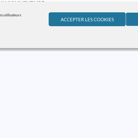
 UN COMMENTAIRE
s utilisateurs
ez
vous connecter
pour publier un commentaire.
ACCEPTER LES COOKIES