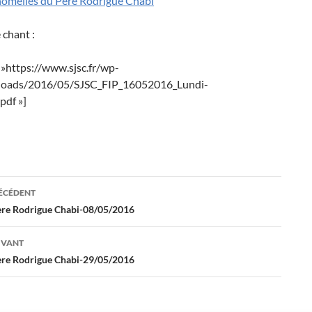
homélies du Père Rodrigue Chabi
e chant :
= »https://www.sjsc.fr/wp-
loads/2016/05/SJSC_FIP_16052016_Lundi-
pdf »]
ation
RÉCÉDENT
re Rodrigue Chabi-08/05/2016
es
IVANT
re Rodrigue Chabi-29/05/2016