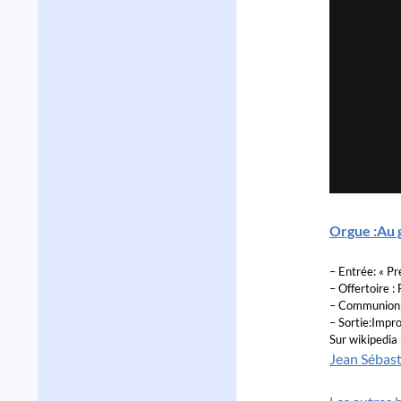
Orgue :Au 
– Entrée: « Pr
– Offertoire :
– Communion: 
– Sortie:Impr
Sur wikipedia 
Jean Sébas