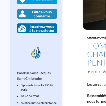
CHABI
,
HOMÉ
HOMÉ
CHAB
PEN
VIDÉO
Paroisse Saint-Jacques
Saint Christophe
Lectures :
L
3 place de Joinville 75019
Paris
Rassemblés 
01 40 36 57 89
nous formon
saintjacques
.saintchristophe