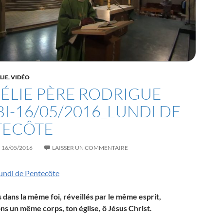
LIE
,
VIDÉO
LIE PÈRE RODRIGUE
I-16/05/2016_LUNDI DE
TECÔTE
16/05/2016
LAISSER UN COMMENTAIRE
undi de Pentecôte
dans la même foi, réveillés par le même esprit,
s un même corps, ton église, ô Jésus Christ.