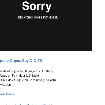
grand Orgue, Guy DIDIER
élude et Fugue en UT majeur » (J.S Bach)
 Fugue en Fa majeur (J.S Bach)
Prélude et Fugue en Ré mineur (J.S Bach)
ovisation
:
tien Bach