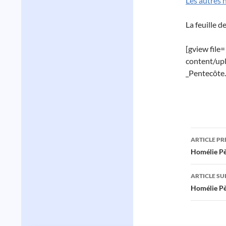
Les autres 
La feuille d
[gview file
content/up
_Pentecôte.
Navig
ARTICLE P
des
Homélie Pè
articl
ARTICLE SU
Homélie Pè