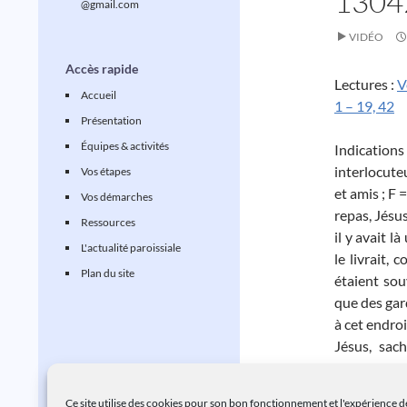
1304
@gmail.com
VIDÉO
Accès rapide
Lectures :
V
Accueil
1 – 19, 42
Présentation
Équipes & activités
Indications
interlocuteu
Vos étapes
et amis ; F 
Vos démarches
repas, Jésus
Ressources
il y avait l
L'actualité paroissiale
le livrait, 
Plan du site
étaient sou
que des gar
à cet endroi
Jésus, sach
Continuer l
Ce site utilise des cookies pour son bon fonctionnement et l'expérience de