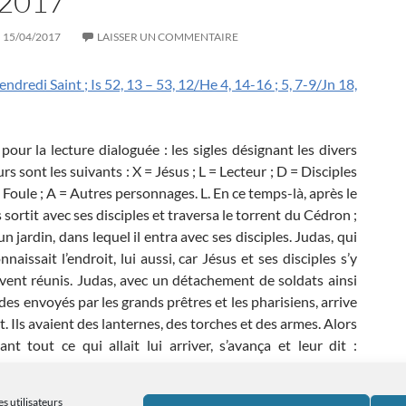
2017
15/04/2017
LAISSER UN COMMENTAIRE
endredi Saint ; Is 52, 13 – 53, 12/He 4, 14-16 ; 5, 7-9/Jn 18,
 pour la lecture dialoguée : les sigles désignant les divers
rs sont les suivants : X = Jésus ; L = Lecteur ; D = Disciples
= Foule ; A = Autres personnages. L. En ce temps-là, après le
 sortit avec ses disciples et traversa le torrent du Cédron ;
à un jardin, dans lequel il entra avec ses disciples. Judas, qui
connaissait l’endroit, lui aussi, car Jésus et ses disciples s’y
vent réunis. Judas, avec un détachement de soldats ainsi
des envoyés par les grands prêtres et les pharisiens, arrive
t. Ils avaient des lanternes, des torches et des armes. Alors
ant tout ce qui allait lui arriver, s’avança et leur dit :
Vendredi Saint-Lecture de la Passion Aumonerie-13
a lecture de
→
s utilisateurs