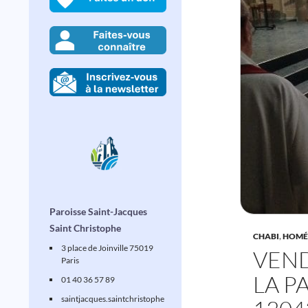
Paroisse Saint-Jacques
Saint Christophe
CHABI
,
HOMÉ
3 place de Joinville 75019
VEND
Paris
LA P
01 40 36 57 89
saintjacques
.saintchristophe