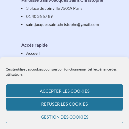
3 place de Joinville 75019 Paris
01 40 36 57 89
saintjacques
.saintchristophe
@gmail.com
Accès rapide
Accueil
Présentation
Équipes & activités
Ce site utilise des cookies pour son bon fonctionnement et l'expérience des
utilisateurs
Vos étapes
Vos démarches
ACCEPTER LES COOKIES
Ressources
L'actualité paroissiale
REFUSER LES COOKIES
Plan du site
GESTION DES COOKIES