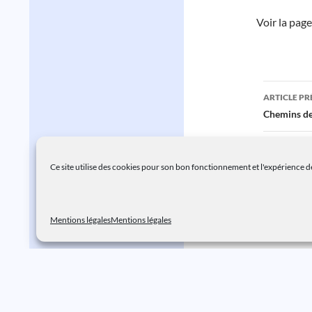
Voir la pag
Navig
ARTICLE P
des
Chemins de
articl
ARTICLE SU
Conférence
Ce site utilise des cookies pour son bon fonctionnement et l'expérience de
Mentions légales
Mentions légales