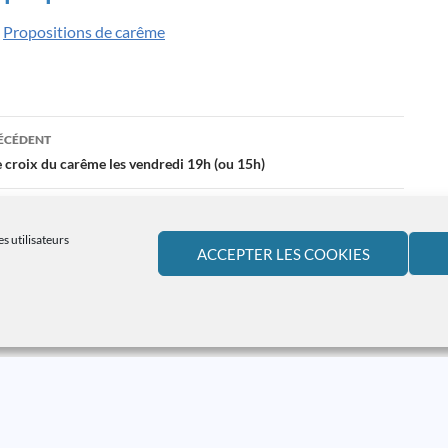
e
Propositions de carême
ation
RÉCÉDENT
 croix du carême les vendredi 19h (ou 15h)
es
IVANT
s de carême dim 8, 15 et 22 mars 16h-17h
s utilisateurs
ACCEPTER LES COOKIES