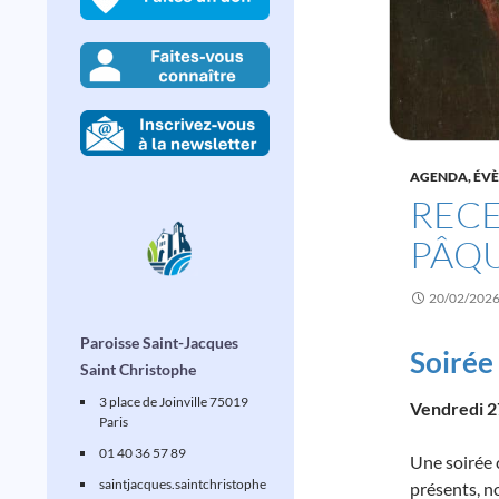
AGENDA, ÉV
RECE
PÂQU
20/02/202
Paroisse Saint-Jacques
Soirée
Saint Christophe
3 place de Joinville 75019
Vendredi 27
Paris
01 40 36 57 89
Une soirée 
saintjacques
.saintchristophe
présents, n