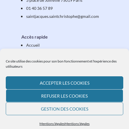
3 place de Joinville 75019 Paris
01 40 36 57 89
saintjacques
.saintchristophe
@gmail.com
Accès rapide
Accueil
Présentation
Équipes & activités
Ce site utilise des cookies pour son bon fonctionnement et l'expérience des
utilisateurs
Vos étapes
Vos démarches
ACCEPTER LES COOKIES
Ressources
L'actualité paroissiale
REFUSER LES COOKIES
Plan du site
GESTION DES COOKIES
Mentions légales
Mentions légales
Mentions légales