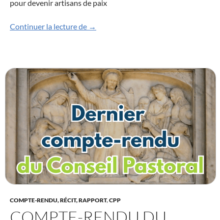
pour devenir artisans de paix
Compte-rendu du Conseil Pastoral du 
Continuer la lecture de
→
COMPTE-RENDU, RÉCIT, RAPPORT
,
CPP
COMPTE-RENDU DU