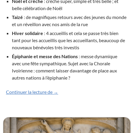
Noël et crèche
: crèche super, simple et très belle ; et
belle célébration de Noël
Taizé
: de magnifiques retours avec des jeunes du monde
et un réveillon avec nos amis de la rue
Hiver solidaire
: 4 accueillis et cela se passe très bien
tant pour les accueillis que les accueillants, beaucoup de
nouveaux bénévoles très investis
Épiphanie et messe des Nations
: messe dynamique
avec une fête sympathique. Sujet avec la Chorale
Ivoirienne : comment laisser davantage de place aux
autres nations à l’épiphanie ?
Compte-rendu du Conseil Pastoral du 
Continuer la lecture de
→