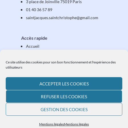
3 place de Joinville 75019 Paris
01 40 36 57 89
saintjacques
.saintchristophe
@gmail.com
Accès rapide
Accueil
Présentation
Équipes & activités
Ce site utilise des cookies pour son bon fonctionnement et l'expérience des
utilisateurs
Vos étapes
Vos démarches
ACCEPTER LES COOKIES
Ressources
L'actualité paroissiale
REFUSER LES COOKIES
Plan du site
GESTION DES COOKIES
Mentions légales
Mentions légales
Mentions légales