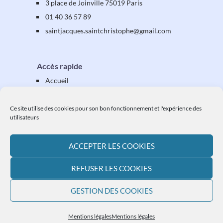
3 place de Joinville 75019 Paris
01 40 36 57 89
saintjacques
.saintchristophe
@gmail.com
Accès rapide
Accueil
Présentation
Équipes & activités
Ce site utilise des cookies pour son bon fonctionnement et l'expérience des
utilisateurs
Vos étapes
Vos démarches
ACCEPTER LES COOKIES
Ressources
L'actualité paroissiale
REFUSER LES COOKIES
Plan du site
GESTION DES COOKIES
Mentions légales
Mentions légales
Mentions légales