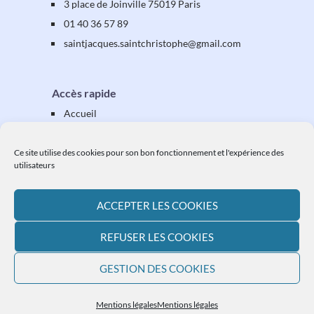
3 place de Joinville 75019 Paris
01 40 36 57 89
saintjacques
.saintchristophe
@gmail.com
Accès rapide
Accueil
Présentation
Équipes & activités
Ce site utilise des cookies pour son bon fonctionnement et l'expérience des
utilisateurs
Vos étapes
Vos démarches
ACCEPTER LES COOKIES
Ressources
L'actualité paroissiale
REFUSER LES COOKIES
Plan du site
GESTION DES COOKIES
Mentions légales
Mentions légales
Mentions légales