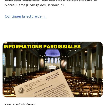
Notre-Dame (Collège des Bernardin).
Bienvenue Père Justin Monemou !
Continuer la lecture de
→
ACTUALITÉ GÉNÉRALE