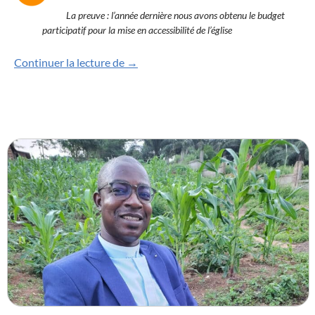
La preuve : l’année dernière nous avons obtenu le budget
participatif pour la mise en accessibilité de l’église
Votez pour restaurer la façade !
Continuer la lecture de
→