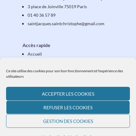
3 place de Joinville 75019 Paris
01 40 36 57 89
saintjacques
.saintchristophe
@gmail.com
Accès rapide
Accueil
Présentation
Équipes & activités
Ce site utilise des cookies pour son bon fonctionnement et l'expérience des
utilisateurs
Vos étapes
Vos démarches
ACCEPTER LES COOKIES
Ressources
L'actualité paroissiale
REFUSER LES COOKIES
Plan du site
GESTION DES COOKIES